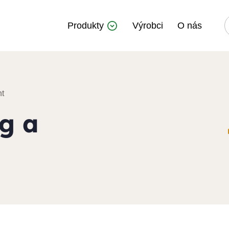
Produkty
Výrobci
O nás
t
g a