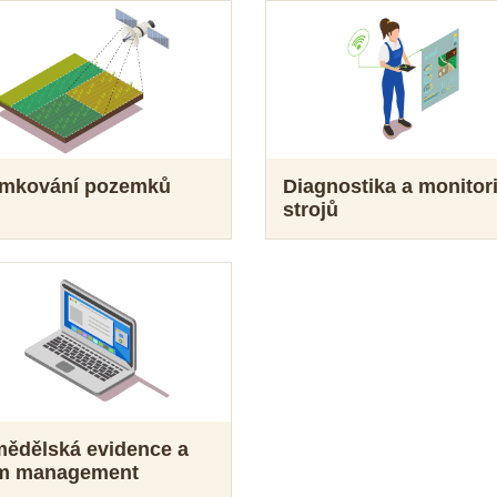
ímkování pozemků
Diagnostika a monitor
strojů
ědělská evidence a
rm management