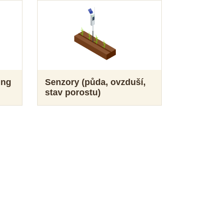
ing
Senzory (půda, ovzduší,
stav porostu)