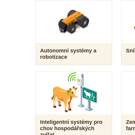
Autonomní systémy a
Sn
robotizace
Inteligentní systémy pro
Zem
chov hospodářských
fa
zvířat