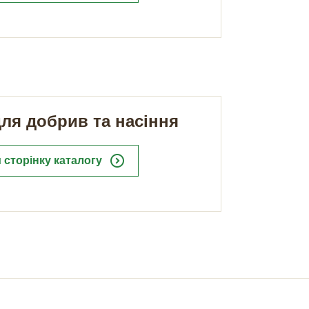
ля добрив та насіння
expand_circle_right
 сторінку каталогу