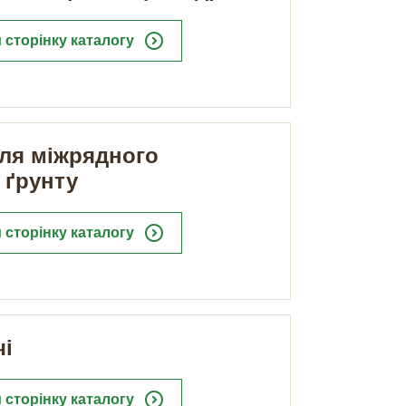
expand_circle_right
 сторінку каталогу
ля міжрядного
 ґрунту
expand_circle_right
 сторінку каталогу
чі
expand_circle_right
 сторінку каталогу