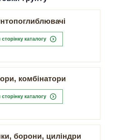
унтопоглиблювачі
expand_circle_right
 сторінку каталогу
ори, комбінатори
expand_circle_right
 сторінку каталогу
ки, борони, циліндри