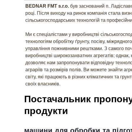
BEDNAR FMT s.r.o.
був заснований п. Ладіслав
році. Після виходу на ринок компанія стала в
сільськогосподарських технологій та професійни
Ми є спеціалістами у виробництві сільськогоспод
технологіям обробітку ґрунту, посіву, міжрядног
управління пожнивними рештками. З самого поч
виробництві широкозахватних агрегатів; однак,
дозволяє нам запропонувати відповідну технолог
аграріїв та розмірів полів. Ви можете знайти а
світу, які працюють в різних кліматичних та гру
своїх власників.
Постачальник пропону
продукти
машини для обробки та підго