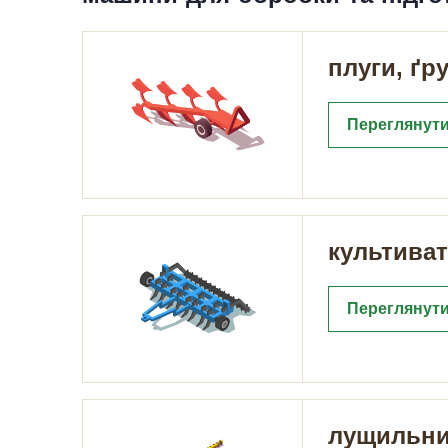
плуги, ґр
Переглянути
культиват
Переглянути
лущильни