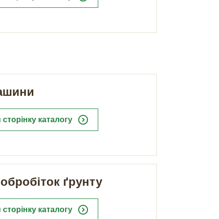
машини
expand_circle_right
 сторінку каталогу
обробіток ґрунту
expand_circle_right
 сторінку каталогу