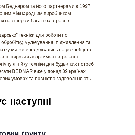
ом Беднаром та його партнерами в 1997
изнаним міжнародним виробником
м партнером багатьох аграріїв.
арської техніки для роботи по
о обробітку, мульчування, підживлення та
атку ми зосереджувались на розробці та
 наш широкий асортимент агрегатів
ічну лінійку техніки для будь-яких потреб
грегати BEDNAR вже у понад 39 країнах
нтових умовах та повністю задовольняють
є наступні
товки ґрунту