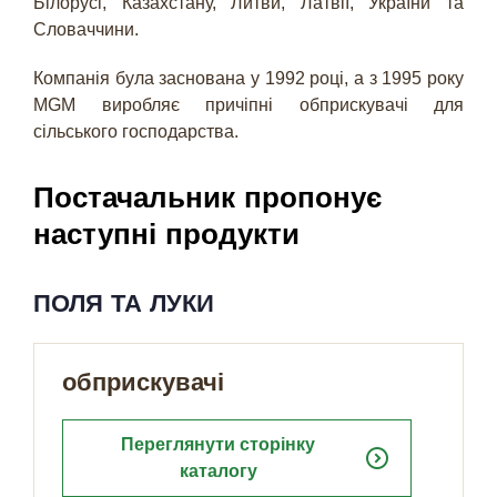
Білорусі, Казахстану, Литви, Латвії, України та
Словаччини.
Компанія була заснована у 1992 році, а з 1995 року
MGM виробляє причіпні обприскувачі для
сільського господарства.
Постачальник пропонує
наступні продукти
ПОЛЯ ТА ЛУКИ
обприскувачі
Переглянути сторінку
expand_circle_right
каталогу