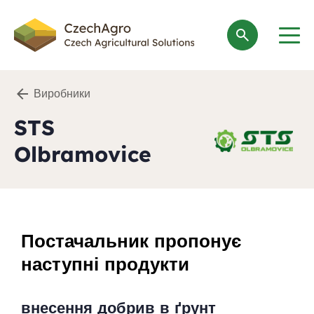
search
Виробники
STS
Olbramovice
Постачальник пропонує
наступні продукти
внесення добрив в ґрунт