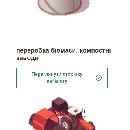
переробка біомаси, компостні
заводи
Переглянути сторінку
expand_circle_right
каталогу