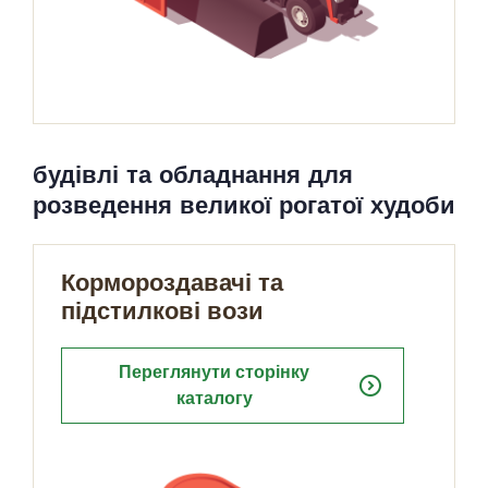
будівлі та обладнання для
розведення великої рогатої худоби
Кормороздавачі та
підстилкові вози
Переглянути сторінку
expand_circle_right
каталогу