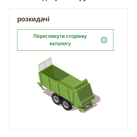
розкидачі
Переглянути сторінку
expand_circle_right
каталогу