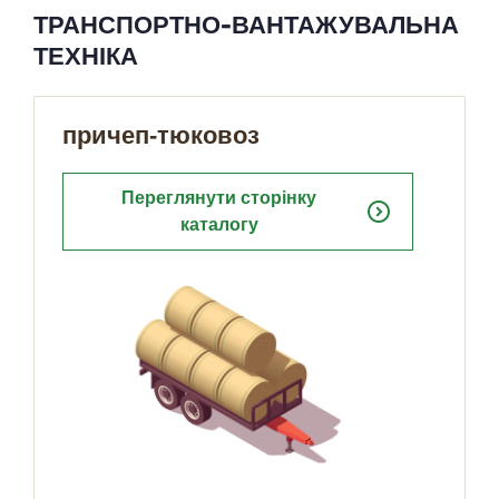
ТРАНСПОРТНО-ВАНТАЖУВАЛЬНА
ТЕХНІКА
причеп-тюковоз
Переглянути сторінку
expand_circle_right
каталогу